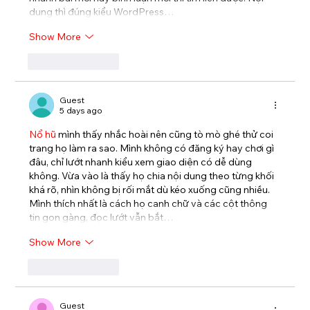
dung thì đúng kiểu WordPress…
Show More
Like
Reply
Guest
5 days ago
Nổ hũ
 mình thấy nhắc hoài nên cũng tò mò ghé thử coi 
trang họ làm ra sao. Mình không có đăng ký hay chơi gì 
đâu, chỉ lướt nhanh kiểu xem giao diện có dễ dùng 
không. Vừa vào là thấy họ chia nội dung theo từng khối 
khá rõ, nhìn không bị rối mắt dù kéo xuống cũng nhiều. 
Mình thích nhất là cách họ canh chữ và các cột thông 
tin gọn gàng, đọc lướt vẫn bắt…
Show More
Like
Reply
Guest