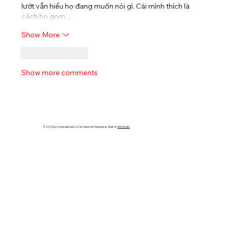
lướt vẫn hiểu họ đang muốn nói gì. Cái mình thích là 
cách họ gom…
Show More
Like
Reply
Show more comments
© 2025 by Compass East LLC for Seekonk Speedway. Built on
Wix Studio