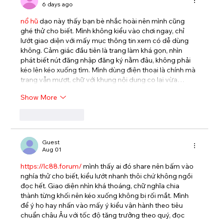
6 days ago
nổ hũ
 dạo này thấy bạn bè nhắc hoài nên mình cũng 
ghé thử cho biết. Mình không kiểu vào chơi ngay, chỉ 
lướt giao diện với mấy mục thông tin xem có dễ dùng 
không. Cảm giác đầu tiên là trang làm khá gọn, nhìn 
phát biết nút đăng nhập đăng ký nằm đâu, không phải 
kéo lên kéo xuống tìm. Mình dùng điện thoại là chính mà 
trang vẫn mượt, chữ với khung nội dung co lại vừa…
Show More
Like
Reply
Guest
Aug 01
https://lc88.forum/
 mình thấy ai đó share nên bấm vào 
nghía thử cho biết, kiểu lướt nhanh thôi chứ không ngồi 
đọc hết. Giao diện nhìn khá thoáng, chữ nghĩa chia 
thành từng khối nên kéo xuống không bị rối mắt. Mình 
để ý họ hay nhấn vào mấy ý kiểu vận hành theo tiêu 
chuẩn châu Âu với tốc độ tăng trưởng theo quý, đọc 