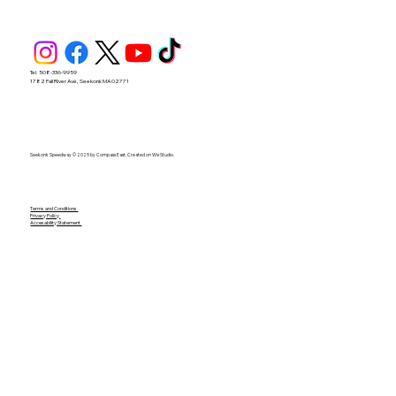
Tel. 508-336-9959
1782 Fall River Ave, Seekonk MA 02771
Seekonk Speedway © 2025 by Compass East. Created on Wix Studio.
Terms and Conditions
Privacy Policy
Accesability Statement