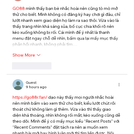
GO88
 mình thấy bạn bè nhắc hoài nên cũng tò mò mở 
thử cho biết. Mình không có đăng ký hay chơi gì đâu, chỉ 
lướt nhanh xem giao diện họ làm ra sao thôi. Vừa vào là 
thấy trang nhìn khá sáng sủa, bố cục chia khối rõ nên 
kéo xuống không bị rối. Cái mình để ý nhất là thanh 
menu đặt ngay chỗ dễ nhìn, bấm qua lại mấy mục thấy 
phản hồi nhanh, không phải tìm…
Show More
Like
Reply
Guest
9 hours ago
https://go88r.fan/
 dạo này thấy mọi người nhắc hoài 
nên mình bấm vào xem thử cho biết, kiểu lướt chút rồi 
thoát chứ không làm gì thêm. Vừa vào thì thấy giao 
diện khá thoáng, nhìn không rối mắt, kéo xuống cũng dễ 
theo dõi. Mình để ý có mấy mục kiểu “Recent Posts” với 
“Recent Comments” đặt tách ra nên ai muốn xem 
nhanh bài mới hay bình luận mới thì tìm liền được. Nội 