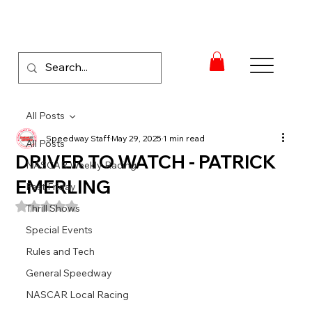
All Posts
Speedway Staff
May 29, 2025
1 min read
All Posts
DRIVER TO WATCH - PATRICK
NASCAR Weekly Racing
EMERLING
Fast Friday
Rated NaN out of 5 stars.
Thrill Shows
Special Events
Rules and Tech
General Speedway
NASCAR Local Racing